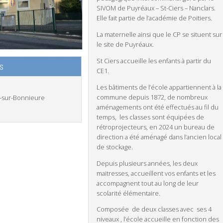
SIVOM de Puyréaux – St-Ciers – Nanclars.
Elle fait partie de l’académie de Poitiers.
La maternelle ainsi que le CP se situent sur
le site de Puyréaux.
St Ciers accueille les enfants à partir du
s
CE1.
Les bâtiments de l’école appartiennent à la
commune depuis 1872, de nombreux
s-sur-Bonnieure
aménagements ont été effectués au fil du
temps, les classes sont équipées de
rétroprojecteurs, en 2024 un bureau de
direction a été aménagé dans l’ancien local
de stockage.
Depuis plusieurs années, les deux
maitresses, accueillent vos enfants et les
accompagnent tout au long de leur
scolarité élémentaire.
Composée de deux classes avec ses 4
niveaux , l’école accueille en fonction des