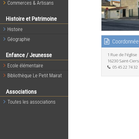
Commerces & Artisans
Histoire et Patrimoine
Histoire
Géographie
Coordonnée
Enfance / Jeunesse
1 Rue de l'église
16230 Saint-Cier
Ecole élémentaire
05 45 22 74 32
Bibliothèque Le Petit Mairat
Associations
Toutes les associations